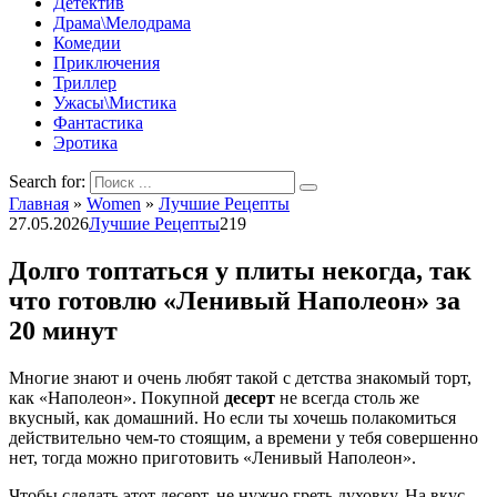
Детектив
Драма\Мелодрама
Комедии
Приключения
Триллер
Ужасы\Мистика
Фантастика
Эротика
Search for:
Главная
»
Women
»
Лучшие Рецепты
27.05.2026
Лучшие Рецепты
219
Долго топтаться у плиты некогда, так
что готовлю «Ленивый Наполеон» за
20 минут
Многие знают и очень любят такой с детства знакомый торт,
как «Наполеон». Покупной
десерт
не всегда столь же
вкусный, как домашний. Но если ты хочешь полакомиться
действительно чем-то стоящим, а времени у тебя совершенно
нет, тогда можно приготовить «Ленивый Наполеон».
Чтобы сделать этот десерт, не нужно греть духовку. На вкус