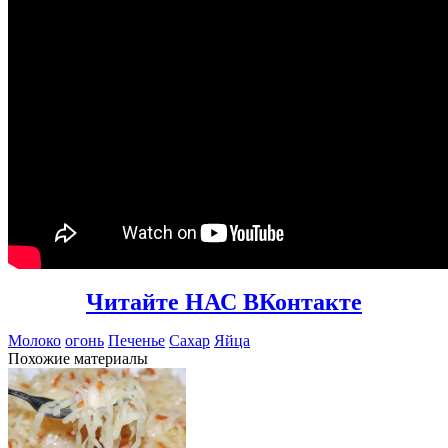
Читайте НАС ВКонтакте
Молоко
огонь
Печенье
Сахар
Яйца
Похожие материалы