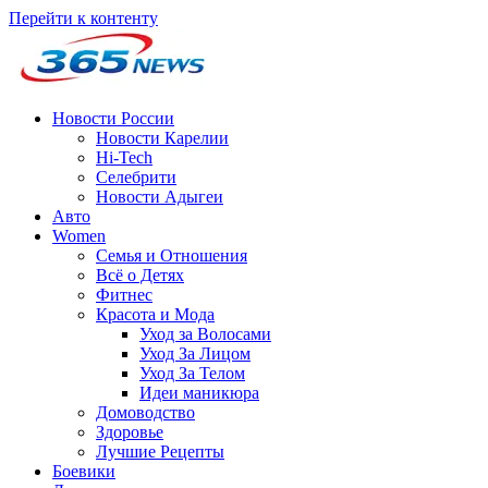
Перейти к контенту
Новости России
Новости Карелии
Hi-Tech
Селебрити
Новости Адыгеи
Авто
Women
Семья и Отношения
Всё о Детях
Фитнес
Красота и Мода
Уход за Волосами
Уход За Лицом
Уход За Телом
Идеи маникюра
Домоводство
Здоровье
Лучшие Рецепты
Боевики