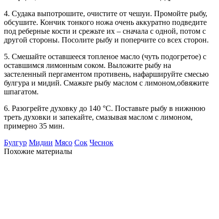
4. Судака выпотрошите, очистите от чешуи. Промойте рыбу,
обсушите. Кончик тонкого ножа очень аккуратно подведите
под реберные кости и срежьте их – сначала с одной, потом с
другой стороны. Посолите рыбу и поперчите со всех сторон.
5. Смешайте оставшееся топленое масло (чуть подогретое) с
оставшимся лимонным соком. Выложите рыбу на
застеленный пергаментом противень, нафаршируйте смесью
булгура и мидий. Смажьте рыбу маслом с лимоном,обвяжите
шпагатом.
6. Разогрейте духовку до 140 °С. Поставьте рыбу в нижнюю
треть духовки и запекайте, смазывая маслом с лимоном,
примерно 35 мин.
Булгур
Мидии
Мясо
Сок
Чеснок
Похожие материалы