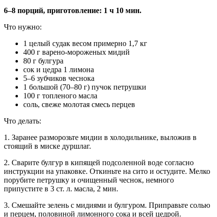
6–8 порций, приготовление: 1 ч 10 мин.
Что нужно:
1 целый судак весом примерно 1,7 кг
400 г варено-мороженых мидий
80 г булгура
сок и цедра 1 лимона
5–6 зубчиков чеснока
1 большой (70–80 г) пучок петрушки
100 г топленого масла
соль, свеже молотая смесь перцев
Что делать:
1. Заранее разморозьте мидии в холодильнике, выложив в
стоящий в миске дуршлаг.
2. Сварите булгур в кипящей подсоленной воде согласно
инструкции на упаковке. Откиньте на сито и остудите. Мелко
порубите петрушку и очищенный чеснок, немного
припустите в 3 ст. л. масла, 2 мин.
3. Смешайте зелень с мидиями и булгуром. Приправьте солью
и перцем, половиной лимонного сока и всей цедрой.