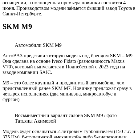
оснащении, а полноценная премьера новинки состоится 4
июня. Производством модели займется бывший завод Toyota в
Санкт-Петербурге.
SKM M9
Автомобили SKM M9
АвтоВАЗ представил вторую модель под брендом SKM – M9.
Она сделана на основе Iveco Fidato (разновидность Maxus
V70), который выпускается в Поднебесной с 2023 года на
заводе компании SAIC.
M9 – это более крупный и продвинутый автомобиль, чем
представленный ранее SKM M7. Новинку предложат сразу в
четырех исполнениях (два минивэна, микроавтобус и
фургон).
Восьмиместный вариант салона SKM M9 / фото
Татьяны Акимовой
Модель будет оснащаться 2-литровым турбодизелем (150 л.с. и
375 Нм), 6-ступенчатой «механикой» либо 9-диапазонным