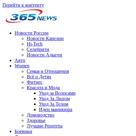
Перейти к контенту
Новости России
Новости Карелии
Hi-Tech
Селебрити
Новости Адыгеи
Авто
Women
Семья и Отношения
Всё о Детях
Фитнес
Красота и Мода
Уход за Волосами
Уход За Лицом
Уход За Телом
Идеи маникюра
Домоводство
Здоровье
Лучшие Рецепты
Боевики