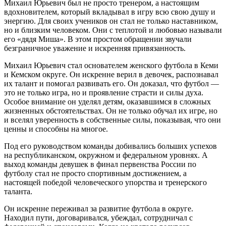
Михаил Юрьевич был не просто тренером, а настоящим
вдохновителем, который вкладывал в игру всю свою душу и
энергию. Для своих учеников он стал не только наставником,
но и близким человеком. Они с теплотой и любовью называли
его «дядя Миша». В этом простом обращении звучали
безграничное уважение и искренняя привязанность.
Михаил Юрьевич стал основателем женского футбола в Кеми
и Кемском округе. Он искренне верил в девочек, распознавал
их талант и помогал развивать его. Он доказал, что футбол —
это не только игра, но и проявление страсти и силы духа.
Особое внимание он уделял детям, оказавшимся в сложных
жизненных обстоятельствах. Он не только обучал их игре, но
и вселял уверенность в собственные силы, показывая, что они
ценны и способны на многое.
Под его руководством команды добивались больших успехов
на республиканском, окружном и федеральном уровнях. А
выход команды девушек в финал первенства России по
футболу стал не просто спортивным достижением, а
настоящей победой человеческого упорства и тренерского
таланта.
Он искренне переживал за развитие футбола в округе.
Находил пути, договаривался, убеждал, сотрудничал с