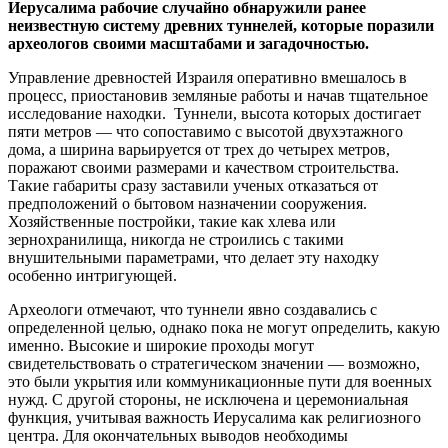
Иерусалима рабочие случайно обнаружили ранее
неизвестную систему древних туннелей, которые поразили
археологов своими масштабами и загадочностью.
Управление древностей Израиля оперативно вмешалось в
процесс, приостановив земляные работы и начав тщательное
исследование находки. Туннели, высота которых достигает
пяти метров — что сопоставимо с высотой двухэтажного
дома, а ширина варьируется от трех до четырех метров,
поражают своими размерами и качеством строительства.
Такие габариты сразу заставили ученых отказаться от
предположений о бытовом назначении сооружения.
Хозяйственные постройки, такие как хлева или
зернохранилища, никогда не строились с такими
внушительными параметрами, что делает эту находку
особенно интригующей.
Археологи отмечают, что туннели явно создавались с
определенной целью, однако пока не могут определить, какую
именно. Высокие и широкие проходы могут
свидетельствовать о стратегическом значении — возможно,
это были укрытия или коммуникационные пути для военных
нужд. С другой стороны, не исключена и церемониальная
функция, учитывая важность Иерусалима как религиозного
центра. Для окончательных выводов необходимы