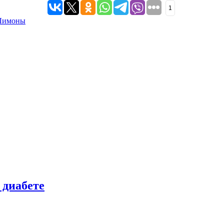
1
Лимоны
 диабете