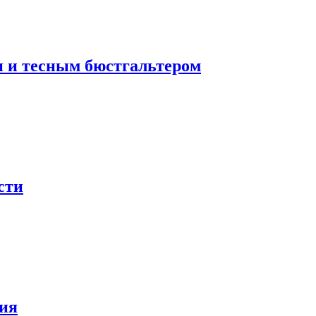
и и тесным бюстгальтером
сти
ния