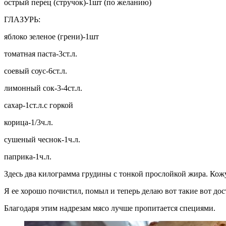
острый перец (стручок)-1шт (по желанию)
ГЛАЗУРЬ:
яблоко зеленое (грени)-1шт
томатная паста-3ст.л.
соевый соус-6ст.л.
лимонный сок-3-4ст.л.
сахар-1ст.л.с горкой
корица-1/3ч.л.
сушеный чеснок-1ч.л.
паприка-1ч.л.
Здесь два килограмма грудины с тонкой прослойкой жира. Кожу 
Я ее хорошо почистил, помыл и теперь делаю вот такие вот до
Благодаря этим надрезам мясо лучше пропитается специями.