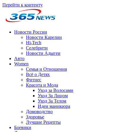
Перейти к контенту
Новости России
Новости Карелии
Hi-Tech
Селебрити
Новости Адыгеи
Авто
Women
Семья и Отношения
Всё о Детях
Фитнес
Красота и Мода
Уход за Волосами
Уход За Лицом
Уход За Телом
Идеи маникюра
Домоводство
Здоровье
Лучшие Рецепты
Боевики