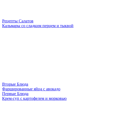
Рецепты Салатов
Кальмары со сладким перцем и тыквой
Вторые Блюда
Фаршированные яйца с авокадо
Первые Блюда
Крем-суп с картофелем и морковью